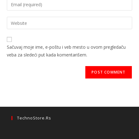
Sačuvaj moje ime, e-poštu i veb mesto u ovom pregledaču
veba za sledeći put kada komentarišem.
TechnoStore.rs