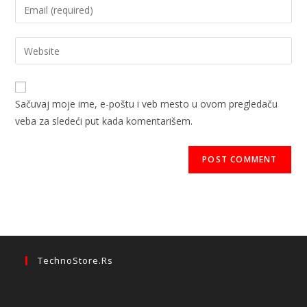
Sačuvaj moje ime, e-poštu i veb mesto u ovom pregledaču
veba za sledeći put kada komentarišem.
TechnoStore.rs