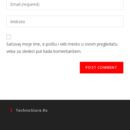
Sačuvaj moje ime, e-poštu i veb mesto u ovom pregledaču
veba za sledeći put kada komentarišem.
TechnoStore.rs