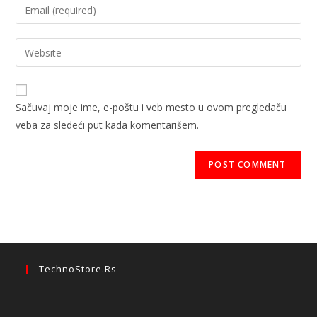
Sačuvaj moje ime, e-poštu i veb mesto u ovom pregledaču
veba za sledeći put kada komentarišem.
TechnoStore.rs