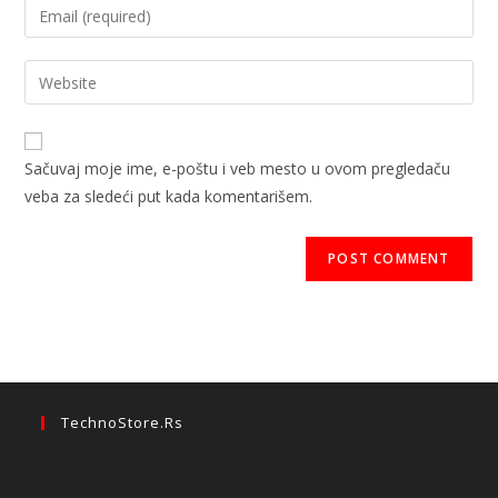
Sačuvaj moje ime, e-poštu i veb mesto u ovom pregledaču
veba za sledeći put kada komentarišem.
TechnoStore.rs