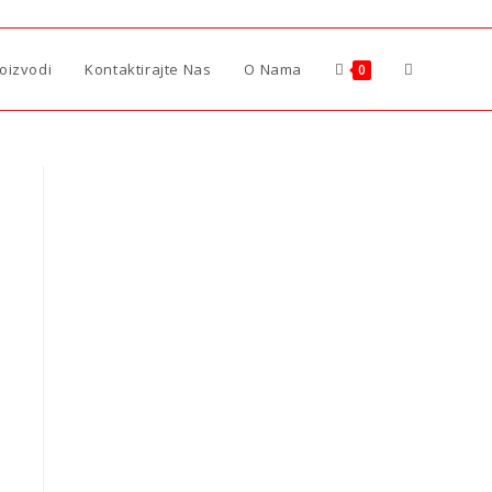
roizvodi
Kontaktirajte Nas
O Nama
0