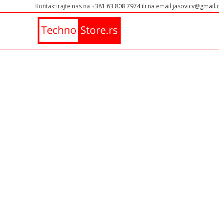
Kontaktirajte nas na
+381 63 808 7974
ili na email
jasovicv@gmail