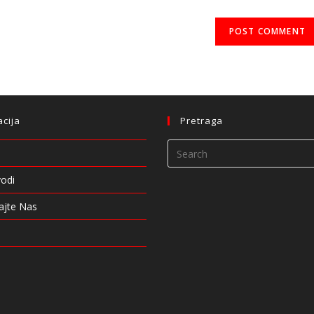
acija
Pretraga
vodi
ajte Nas