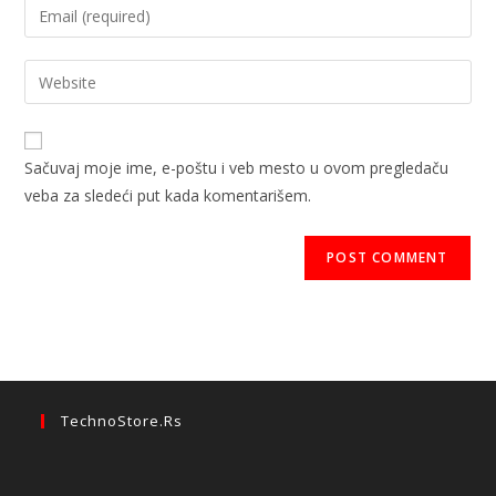
Sačuvaj moje ime, e-poštu i veb mesto u ovom pregledaču
veba za sledeći put kada komentarišem.
TechnoStore.rs