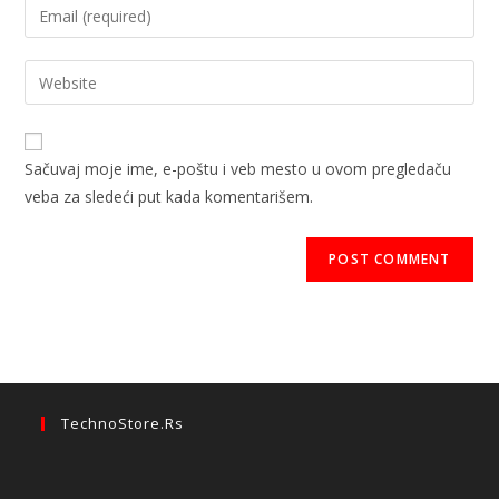
Sačuvaj moje ime, e-poštu i veb mesto u ovom pregledaču
veba za sledeći put kada komentarišem.
TechnoStore.rs