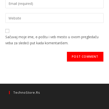
Sačuvaj moje ime, e-poštu i veb mesto u ovom pregledaču
veba za sledeći put kada komentarišem.
TechnoStore.rs