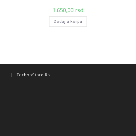
1.650,00
rsd
Dodaj u korpu
TechnoStore.rs