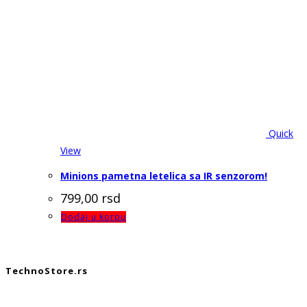
Quick
View
Minions pametna letelica sa IR senzorom!
799,00
rsd
Dodaj u korpu
TechnoStore.rs