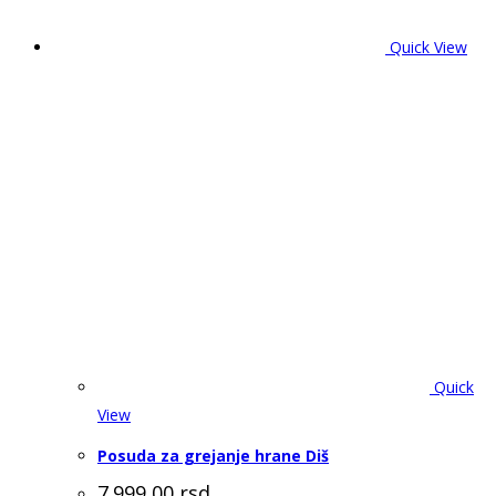
Quick View
Quick
View
Posuda za grejanje hrane Diš
7.999,00
rsd