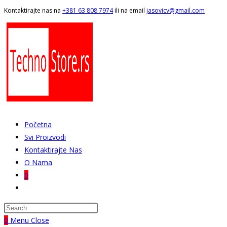
Skip
Kontaktirajte nas na
+381 63 808 7974
ili na email
jasovicv@gmail.com
to
content
Početna
Svi Proizvodi
Kontaktirajte Nas
O Nama
0
Toggle
website
search
0
Menu
Close