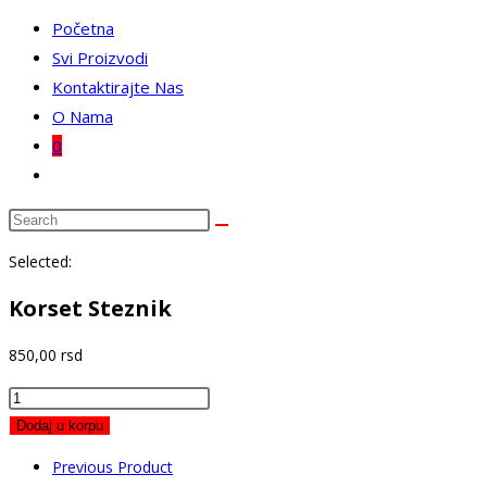
Početna
Svi Proizvodi
Kontaktirajte Nas
O Nama
0
Toggle
website
search
Selected:
Korset Steznik
850,00
rsd
Korset
Steznik
Dodaj u korpu
količina
Previous Product