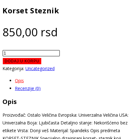
Korset Steznik
850,00
rsd
Korset
Steznik
DODAJ U KORPU
količina
Kategorija:
Uncategorized
Opis
Recenzije (0)
Opis
Proizvođač: Ostalo Veličina Evropska: Univerzalna Veličina USA:
Univerzalna Boja: Ljubičasta Detaljno stanje: Nekorišćeno bez
etikete Vrsta: Donji veš Materijal: Spandeks Opis predmeta
KORSET-STEZNIK Specijalno dizajnirani korset- steznik koji