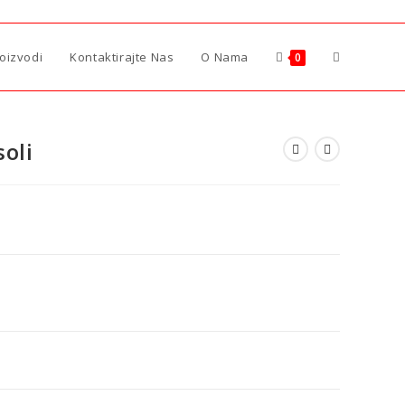
roizvodi
Kontaktirajte Nas
O Nama
0
oli