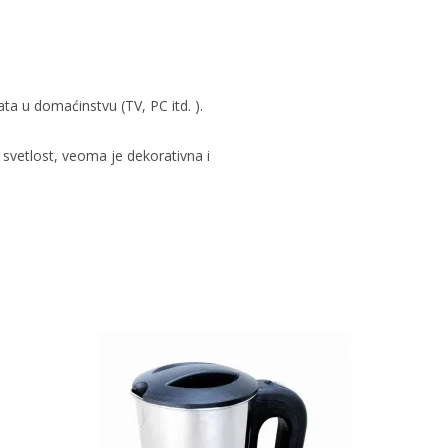
ta u domaćinstvu (TV, PC itd. ).
svetlost, veoma je dekorativna i