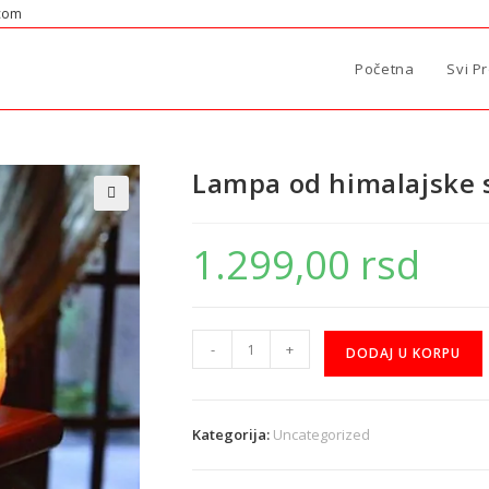
.com
Početna
Svi P
Lampa od himalajske s
🔍
1.299,00
rsd
-
+
DODAJ U KORPU
Kategorija:
Uncategorized