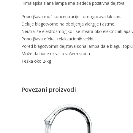
Himalajska slana lampa ima sledeća pozitivna dejstva:
Poboljšava moć koncentracije i omogućava lak san.
Deluje blagotvorno na oboljenja alergije i astme.
Neutrališe elektrosmog koji se stvara oko električnih apara
Poboljšava efekat relaksacionih vežbi.
Pored blagotvornih dejstava sona lampa daje blagu, toplu 
Može da bude ukras u vašem stanu
Teška oko 2-kg
Povezani proizvodi