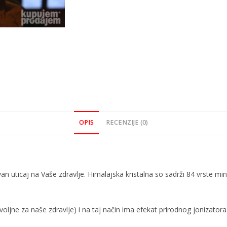
OPIS
RECENZIJE (0)
an uticaj na Vaše zdravlje. Himalajska kristalna so sadrži 84 vrste m
voljne za naše zdravlje) i na taj način ima efekat prirodnog jonizatora