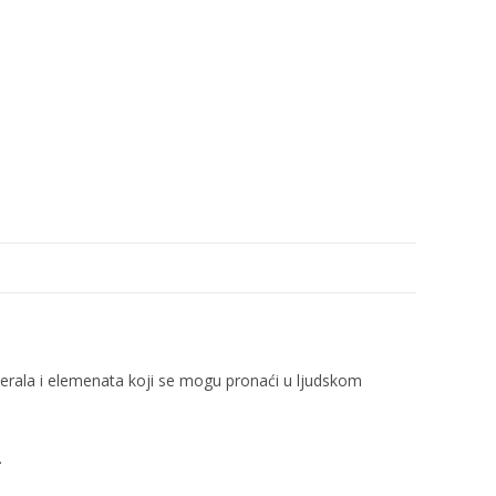
inerala i elemenata koji se mogu pronaći u ljudskom
.