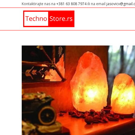
Kontaktirajte nas na
+381 63 808 7974
ili na email
jasovicv@gmail