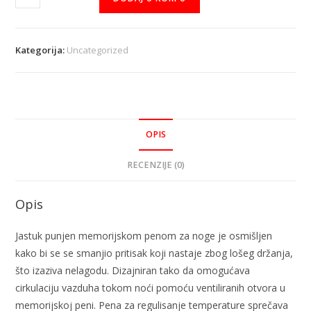
Kategorija:
Uncategorized
OPIS
RECENZIJE (0)
Opis
Jastuk punjen memorijskom penom za noge je osmišljen
kako bi se se smanjio pritisak koji nastaje zbog lošeg držanja,
što izaziva nelagodu. Dizajniran tako da omogućava
cirkulaciju vazduha tokom noći pomoću ventiliranih otvora u
memorijskoj peni. Pena za regulisanje temperature sprečava