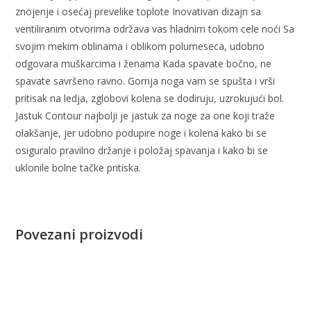
znojenje i osećaj prevelike toplote Inovativan dizajn sa
ventiliranim otvorima održava vas hladnim tokom cele noći Sa
svojim mekim oblinama i oblikom polumeseca, udobno
odgovara muškarcima i ženama Kada spavate bočno, ne
spavate savršeno ravno. Gornja noga vam se spušta i vrši
pritisak na ledja, zglobovi kolena se dodiruju, uzrokujući bol.
Jastuk Contour najbolji je jastuk za noge za one koji traže
olakšanje, jer udobno podupire noge i kolena kako bi se
osiguralo pravilno držanje i položaj spavanja i kako bi se
uklonile bolne tačke pritiska.
Povezani proizvodi