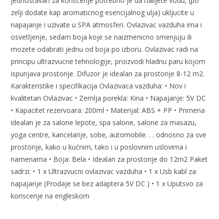
jednostavan za koriscenje potrebno je da nalijete vodu, (po
zelji dodate kap aromaticnog esencijalnog ulja) ukljucite u
napajanje i uzivate u SPA atmosferi. Ovlazivac vazduha ima i
osvetljenje, sedam boja koje se naizmenicno smenjuju ili
mozete odabrati jednu od boja po izboru. Ovlazivac radi na
principu ultrazvucne tehnologije, proizvodi hladnu paru kojom
ispunjava prostorije. Difuzor je idealan za prostorije 8-12 m2.
Karakteristike i specifikacija Ovlazivaca vazduha: • Nov i
kvalitetan Ovlazivac • Zemlja porekla: Kina • Napajanje: 5V DC
• Kapacitet rezervoara: 200ml • Materijal: ABS + PP • Primena
idealan je za salone lepote, spa salone, salone za masazu,
yoga centre, kancelarije, sobe, automobile. . . odnosno za sve
prostorije, kako u kućnim, tako i u poslovnim uslovima i
namenama • Boja: Bela • Idealan za prostorije do 12m2 Paket
sadrzi: • 1 x Ultrazvucni ovlazivac vazduha • 1 x Usb kabl za
napajanje (Prodaje se bez adaptera 5V DC ) • 1 x Uputsvo za
koriscenje na engleskom