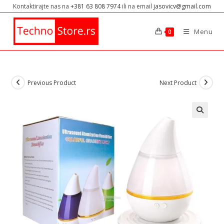
Kontaktirajte nas na
+381 63 808 7974
ili na email
jasovicv@gmail.com
Menu
0
Previous Product
Next Product